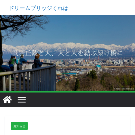
コ
ドリームブリッジくれは
ン
テ
ン
ツ
へ
ス
キ
ッ
プ
お知らせ