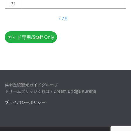
31
« 7月
ガイド専用/Staff Only
呉羽丘陵観光ガイドグループ
ドリームブリッジくれは / Dream Bridge Kureha
プライバシーポリシー