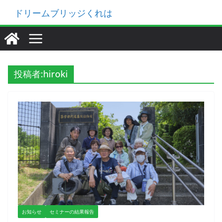
コ
ドリームブリッジくれは
ン
テ
ン
ツ
投稿者:
hiroki
へ
ス
キ
ッ
プ
お知らせ
セミナーの結果報告