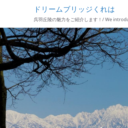
コ
ドリームブリッジくれは
ン
呉羽丘陵の魅力をご紹介します！/ We introduce 
テ
ン
ツ
へ
ス
キ
ッ
プ